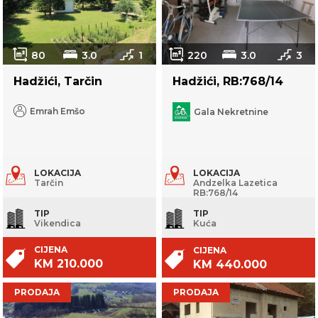
80
3.0
1
220
3.0
3
Hadžići, Tarčin
Hadžići, RB:768/14
Emrah Emšo
Gala Nekretnine
LOKACIJA
LOKACIJA
Tarčin
Andzelka Lazetica
RB:768/14
TIP
TIP
Vikendica
Kuća
CIJENA
CIJENA
KM 210.000
KM 440.000
PRODAJA
PRODAJA