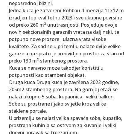
neposrednoj blizini.
Jedna kuca je zatvoreni Rohbau dimenzija 11x12 m
izradjen top kvalitetno 2023 i sve ukupne povrsine
od preko 260 m² unutrasnjosti. Posjeduje dvoje
novih sekcionalnih garaznih vrata na daljinski, te
potpuno nove prozore i ulazna vrata visoke
kvalitete. Za sad se u prizemlju nalaze dvije velike
garaze a na spratu je predvidjen prostor za stan od
preko 130 m² stambenog prostora.
Kuca se naravno moze takodjer koristiti u
potpunosti kao stambeni objekat.
Druga kuca Druga kuća je završena 2022 godine,
205m2 stambenog prostora. Na gornjoj etaži se
nalazi ukupno 5 soba, kupaonica i veliki balkon.
Sobe su prostrane i jako svijetle kroz velike
staklene portale.
U prizemlju se nalazi velika spavaća soba, kupatilo,
prostrana kuhinja sa ostrvom za kuvanje i veliki
dnevni boravak sa trpezarijom.