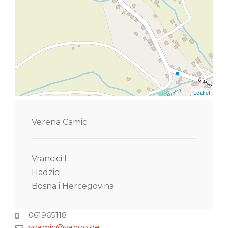
Leaflet
Verena Camic
Vrancici I
Hadzici
Bosna i Hercegovina
061965118
vcamic@yahoo.de