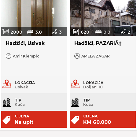
2000
3.0
3
620
0.0
2
Hadžići, Usivak
Hadžići, PAZARIÄ†
Amir Klempic
AMELA ZAGAR
LOKACIJA
LOKACIJA
Usivak
Doljani 10
TIP
TIP
Kuća
Kuća
CIJENA
CIJENA
Na upit
KM 60.000