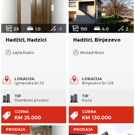
25
1.0
-1
150
4.0
2
Hadžići, Hadzici
Hadžići, Binjezevo
Lejla Kukic
Mirsad Nizic
LOKACIJA
LOKACIJA
Igmanska br.10
Binjezevo br.126
TIP
TIP
Stambeni prostor
Kuća
CIJENA
CIJENA
KM 25.000
KM 130.000
PRODAJA
PRODAJA