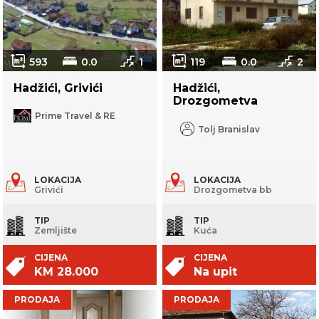
593
0.0
1
119
0.0
2
Hadžići, Grivići
Hadžići,
Drozgometva
Prime Travel & RE
Tolj Branislav
LOKACIJA
LOKACIJA
Grivići
Drozgometva bb
TIP
TIP
Zemljište
Kuća
CIJENA
CIJENA
KM 28.000
Na upit
PRODAJA
PRODAJA