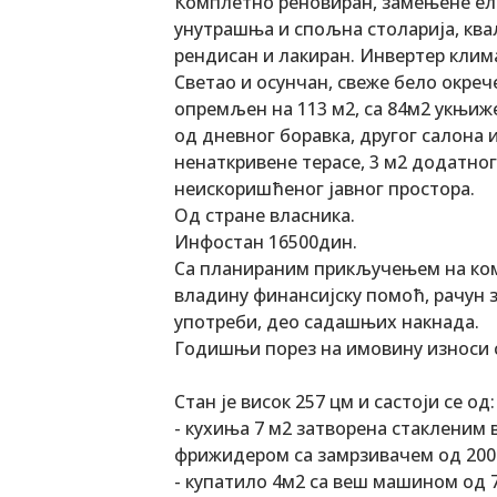
Комплетно реновиран, замењене ел
унутрашња и спољна столарија, ква
рендисан и лакиран. Инвертер клима
Светао и осунчан, свеже бело окре
опремљен на 113 м2, са 84м2 укњиж
од дневног боравка, другог салона 
ненаткривене терасе, 3 м2 додатног
неискоришћеног јавног простора.
Од стране власника.
Инфостан 16500дин.
Са планираним прикључењем на комун
владину финансијску помоћ, рачун 
употреби, део садашњих накнада.
Годишњи порез на имовину износи 
Стан је висок 257 цм и састоји се од:
- кухиња 7 м2 затворена стакленим
фрижидером са замрзивачем од 200 
- купатило 4м2 са веш машином од 7