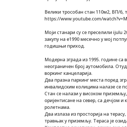
Велики трособан стан 110м2, ВП/6, т
https://www.youtube.com/watch?v=M
Моји станари су се преселили ijulu 
закупу на е1990 месечно у мој потпу
годишњи приход.
Модерна зграда из 1995. године са 
неограничен број аутомобила. Отуд
воркинг канцеларија.
Два празна паркинг места поред згр
инвалидским колицима налазе се по
Стан се налази у високом приземљу,
оријентисане на север, са дечјом и 
ролетнама.
Два излаза из просторија на терасу,
травњак у приземљу. Тераса је озид