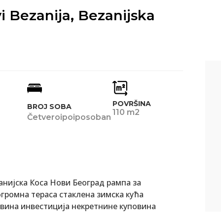
i Bezanija, Bezanijska
POVRŠINA
BROJ SOBA
110 m2
Četveroipoiposoban
анијска Коса Нови Београд рампа за
громна тераса стаклена зимска кућа
вина инвестиција некретнине куповина