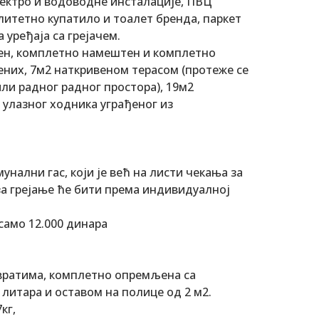
ектро и водоводне инсталације, ПВЦ
литетно купатило и тоалет бренда, паркет
 уређаја са грејачем.
чен, комплетно намештен и комплетно
ених, 7м2 наткривеном терасом (протеже се
или радног радног простора), 19м2
 улазног ходника уграђеног из
ални гас, који је већ на листи чекања за
за грејање ће бити према индивидуалној
само 12.000 динара
 вратима, комплетно опремљена са
литара и оставом на полице од 2 м2.
кг,