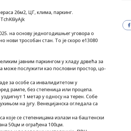
ераса 26м2, ЦГ, клима, паркинг.
TchK6lyAjk
2025. на основу једногодишњег уговора о
но нови трособан стан. То је скоро е13080
великим јавним паркингом у хладу дрвећа за
а може послужити као пословни простор, цо-
аде за особе са инвалидитетом у
ред рампе, без степеница или процепа.
 уздигнут 1 метар у односу на терен. Собе
кухињом на југу. Венецијанска огледала са
 са које се степеницама излази на баштенски
ана 50цм и ограђена 100цм.