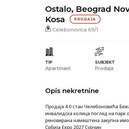
Ostalo, Beograd Nov
Kosa
PRODAJA
Celebonovica 69/1
TIP
SUBJEKT
Apartmani
Prodaja
Opis nekretnine
Продаја 4.0 стан Челебоновића Беж
инвалидска колица поглед на парк о
реновирана намештена закупна имо
Србија Еxpo 2027 Сурчин