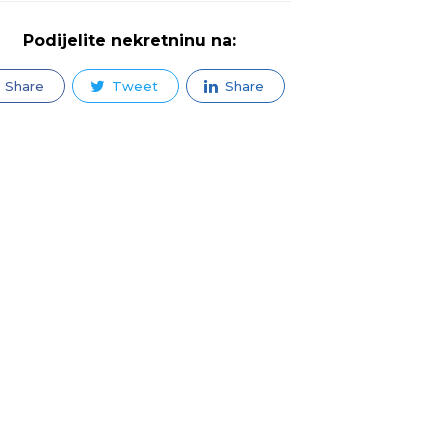
Podijelite nekretninu na:
Share
Tweet
Share