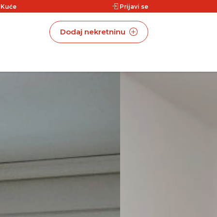
|
Kuće
Prijavi se
Dodaj nekretninu