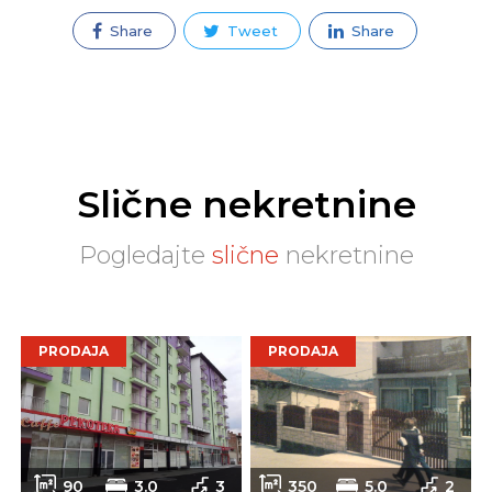
Share
Tweet
Share
Slične nekretnine
Pogledajte
slične
nekretnine
PRODAJA
PRODAJA
90
3.0
3
350
5.0
2