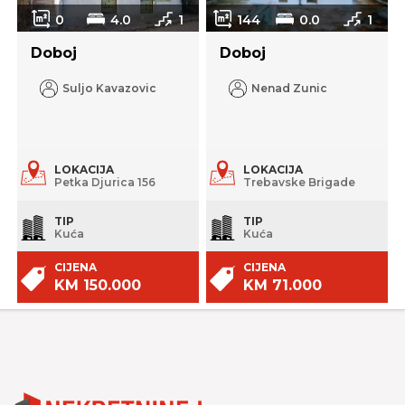
0
4.0
1
144
0.0
1
Doboj
Doboj
Suljo Kavazovic
Nenad Zunic
LOKACIJA
LOKACIJA
Petka Djurica 156
Trebavske Brigade
TIP
TIP
Kuća
Kuća
CIJENA
CIJENA
KM 150.000
KM 71.000