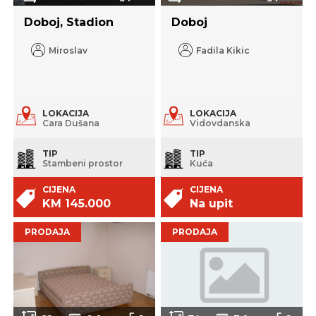
Doboj, Stadion
Doboj
Miroslav
Fadila Kikic
LOKACIJA
LOKACIJA
Cara Dušana
Vidovdanska
TIP
TIP
Stambeni prostor
Kuća
CIJENA
CIJENA
KM 145.000
Na upit
PRODAJA
PRODAJA