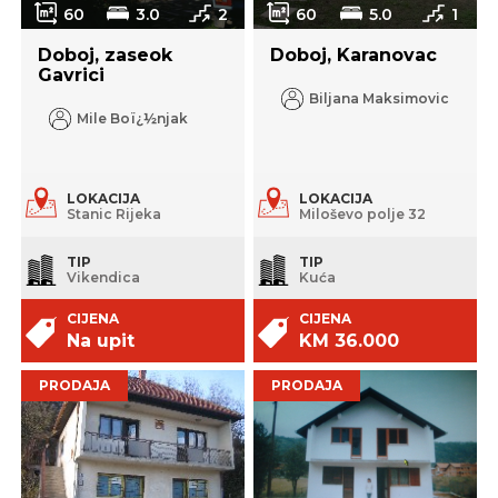
60
3.0
2
60
5.0
1
Doboj, zaseok
Doboj, Karanovac
Gavrici
Biljana Maksimovic
Mile Boï¿½njak
LOKACIJA
LOKACIJA
Stanic Rijeka
Miloševo polje 32
TIP
TIP
Vikendica
Kuća
CIJENA
CIJENA
Na upit
KM 36.000
PRODAJA
PRODAJA