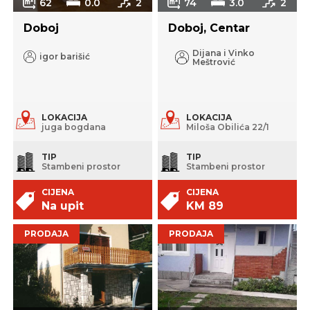
62
0.0
2
74
3.0
2
Doboj
Doboj, Centar
Dijana i Vinko
igor barišić
Meštrović
LOKACIJA
LOKACIJA
juga bogdana
Miloša Obilića 22/1
TIP
TIP
Stambeni prostor
Stambeni prostor
CIJENA
CIJENA
Na upit
KM 89
PRODAJA
PRODAJA