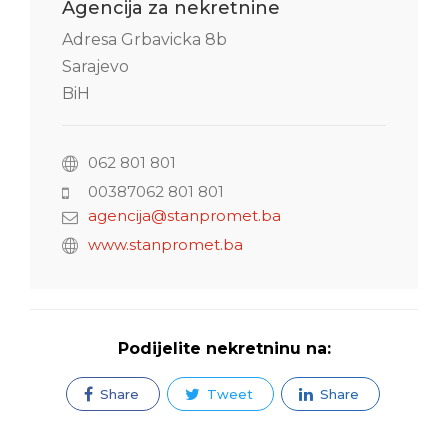
Agencija za nekretnine
Adresa Grbavicka 8b
Sarajevo
BiH
062 801 801
00387062 801 801
agencija@stanpromet.ba
www.stanpromet.ba
Podijelite nekretninu na:
Share
Tweet
Share