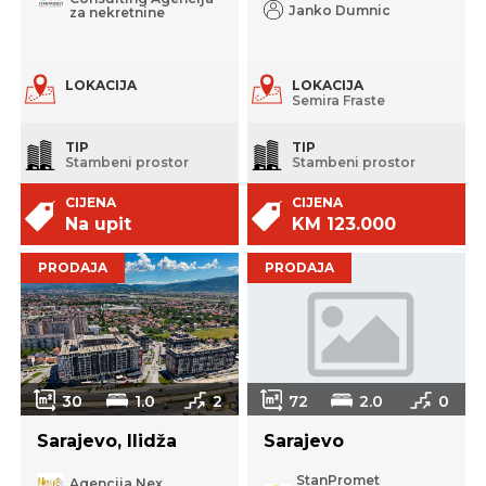
Janko Dumnic
za nekretnine
LOKACIJA
LOKACIJA
Semira Fraste
TIP
TIP
Stambeni prostor
Stambeni prostor
CIJENA
CIJENA
Na upit
KM 123.000
PRODAJA
PRODAJA
30
1.0
2
72
2.0
0
Sarajevo, Ilidža
Sarajevo
StanPromet
Agencija Nex