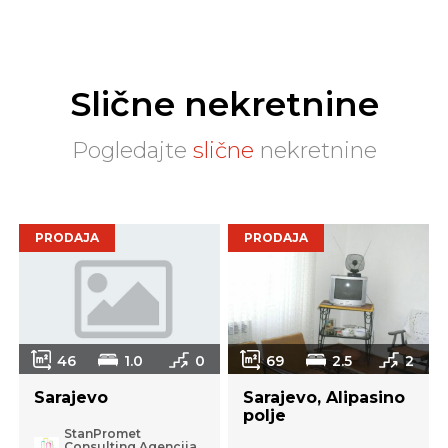
Slične nekretnine
Pogledajte
slične
nekretnine
PRODAJA
PRODAJA
46
1.0
0
69
2.5
2
Sarajevo
Sarajevo, Alipasino
polje
StanPromet
Consulting Agencija