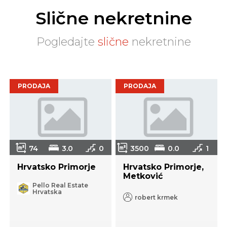
Slične nekretnine
Pogledajte
slične
nekretnine
PRODAJA
PRODAJA
74
3.0
0
3500
0.0
1
Hrvatsko Primorje
Hrvatsko Primorje,
Metković
Pello Real Estate
Hrvatska
robert krmek