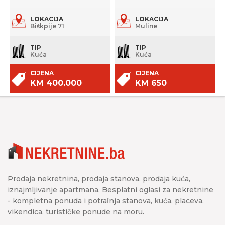
LOKACIJA
LOKACIJA
Biškpije 71
Muline
TIP
TIP
Kuća
Kuća
CIJENA
CIJENA
KM 400.000
KM 650
Prodaja nekretnina, prodaja stanova, prodaja kuća,
iznajmljivanje apartmana. Besplatni oglasi za nekretnine
- kompletna ponuda i potraľnja stanova, kuća, placeva,
vikendica, turističke ponude na moru.