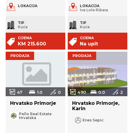
LOKACIJA
LOKACIJA
Ive Lole Ribara
TIP
TIP
Kuća
Kuća
CIJENA
CIJENA
KM 215.600
Na upit
PRODAJA
PRODAJA
47
1.0
0
490
0.0
2
Hrvatsko Primorje
Hrvatsko Primorje,
Karin
Pello Real Estate
Hrvatska
Enes Sepic