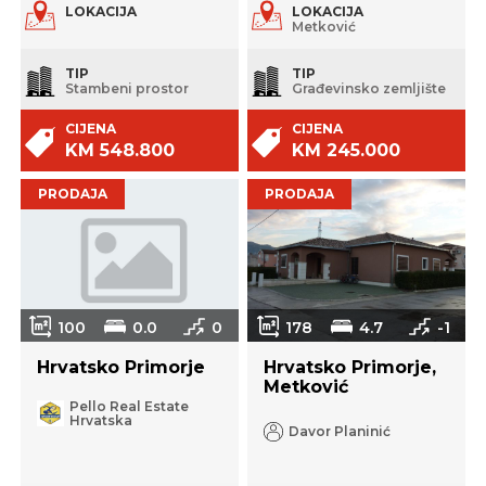
LOKACIJA
LOKACIJA
Metković
TIP
TIP
Stambeni prostor
Građevinsko zemljište
CIJENA
CIJENA
KM 548.800
KM 245.000
PRODAJA
PRODAJA
100
0.0
0
178
4.7
-1
Hrvatsko Primorje
Hrvatsko Primorje,
Metković
Pello Real Estate
Hrvatska
Davor Planinić