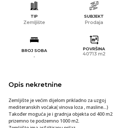
TIP
SUBJEKT
Zemljište
Prodaja
POVRŠINA
BROJ SOBA
40713 m2
-
Opis nekretnine
Zemljište je većim dijelom prikladno za uzgoj
mediteranskih voćaka( vinova loza , masline...)
Također moguća je i gradnja objekta od 400 m2
prizemno te podzemno 1000 m2.
Zemljište ima asfaltiranu prilaz.