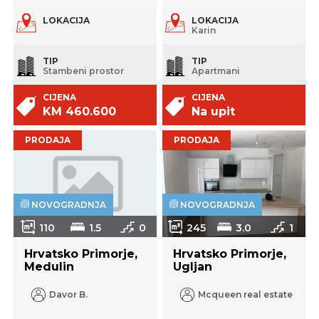
LOKACIJA
LOKACIJA
Karin
TIP
TIP
Stambeni prostor
Apartmani
CIJENA
CIJENA
KM 460.600
Na upit
PRODAJA
PRODAJA
NOVOGRADNJA
NOVOGRADNJA
NOVOGRADNJA
NOVOGRADNJA
110
1.5
0
245
3.0
1
Hrvatsko Primorje,
Hrvatsko Primorje,
Medulin
Ugljan
Davor B.
Mcqueen real estate