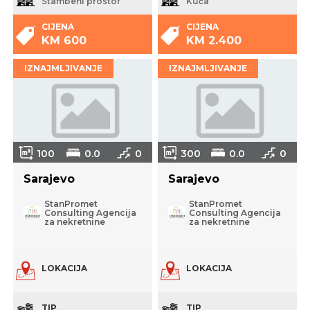
Stambeni prostor
Kuća
CIJENA
CIJENA
KM 600
KM 2.400
IZNAJMLJIVANJE
IZNAJMLJIVANJE
100
0.0
0
300
0.0
0
Sarajevo
Sarajevo
StanPromet
StanPromet
Consulting Agencija
Consulting Agencija
za nekretnine
za nekretnine
LOKACIJA
LOKACIJA
TIP
TIP