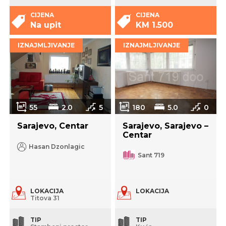
CIJENA
CIJENA
Na upit
KM 1.500
IZNAJMLJIVANJE
IZNAJMLJIVANJE
55
2.0
5
180
5.0
0
Sarajevo, Centar
Sarajevo, Sarajevo –
Centar
Hasan Dzonlagic
Sant 719
LOKACIJA
LOKACIJA
Titova 31
TIP
TIP