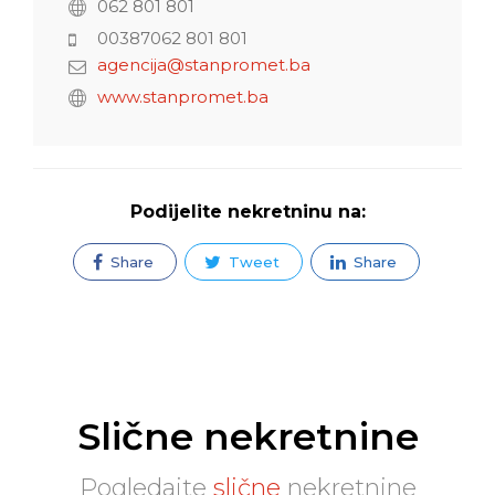
062 801 801
00387062 801 801
agencija@stanpromet.ba
www.stanpromet.ba
Podijelite nekretninu na:
Share
Tweet
Share
Slične nekretnine
Pogledajte
slične
nekretnine