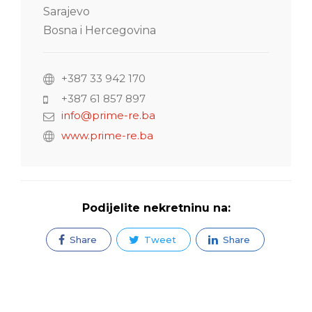
Sarajevo
Bosna i Hercegovina
+387 33 942 170
+387 61 857 897
info@prime-re.ba
www.prime-re.ba
Podijelite nekretninu na:
Share
Tweet
Share