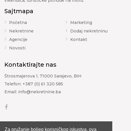
vikendica, turističke ponude na moru.
Sajtmapa
Početna
Marketing
Nekretnine
Dodaj nekretninu
Agencije
Kontakt
Novosti
Kontaktirajte nas
Štrosmajerova 1, 71000 Sarajevo, BiH
Telefon:
+387 (0) 61 320 585
Email:
info@nekretnine.ba
Za pružanje boljeg korisničkog iskustva, ova