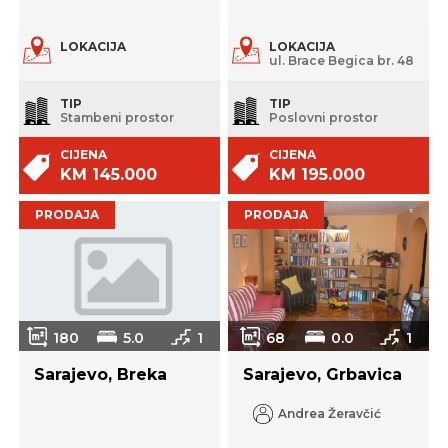
LOKACIJA
LOKACIJA
ul. Brace Begica br. 48
TIP
TIP
Stambeni prostor
Poslovni prostor
CIJENA
CIJENA
KM 145.000
KM 195.000
PRODAJA
PRODAJA
180
5.0
1
68
0.0
1
Sarajevo, Breka
Sarajevo, Grbavica
Andrea Žeravčić