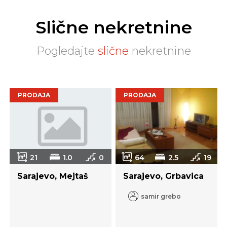
Slične nekretnine
Pogledajte
slične
nekretnine
PRODAJA
PRODAJA
21
1.0
0
64
2.5
19
Sarajevo, Mejtaš
Sarajevo, Grbavica
samir grebo