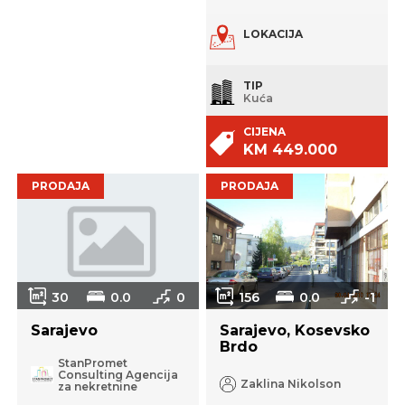
LOKACIJA
TIP
Kuća
CIJENA
KM 449.000
PRODAJA
PRODAJA
30
0.0
0
156
0.0
-1
Sarajevo
Sarajevo, Kosevsko
Brdo
StanPromet
Consulting Agencija
Zaklina Nikolson
za nekretnine