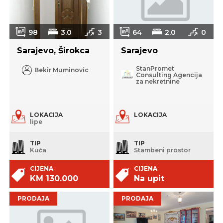
98
3.0
3
64
2.0
0
Sarajevo, Širokca
Sarajevo
StanPromet
Bekir Muminovic
Consulting Agencija
za nekretnine
LOKACIJA
LOKACIJA
lipe
TIP
TIP
Kuća
Stambeni prostor
CIJENA
CIJENA
KM 130.000
Na upit
PRODAJA
PRODAJA