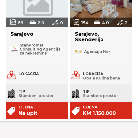
66
2.0
0
154
4.0
2
Sarajevo
Sarajevo,
Skenderija
StanPromet
Consulting Agencija
Agencija Nex
za nekretnine
LOKACIJA
LOKACIJA
Obala Kulina bana
TIP
TIP
Stambeni prostor
Stambeni prostor
CIJENA
CIJENA
Na upit
KM 1.150.000