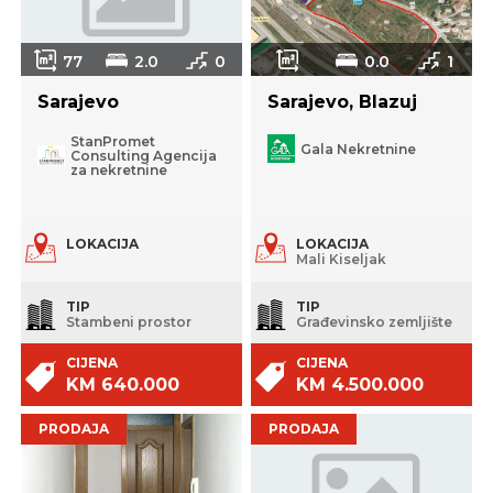
77
2.0
0
0.0
1
25000
Sarajevo
Sarajevo, Blazuj
StanPromet
Gala Nekretnine
Consulting Agencija
za nekretnine
LOKACIJA
LOKACIJA
Mali Kiseljak
TIP
TIP
Stambeni prostor
Građevinsko zemljište
CIJENA
CIJENA
KM 640.000
KM 4.500.000
PRODAJA
PRODAJA