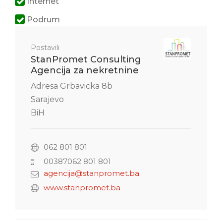
Internet
Podrum
Postavili
StanPromet Consulting
Agencija za nekretnine
Adresa Grbavicka 8b
Sarajevo
BiH
062 801 801
00387062 801 801
agencija@stanpromet.ba
www.stanpromet.ba