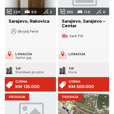
220
5.0
2
550
11.0
0
Sarajevo, Rakovica
Sarajevo, Sarajevo –
Centar
Skrijelj Ferid
Sant 719
LOKACIJA
LOKACIJA
Samin gaj
TIP
TIP
Stambeni prostor
Kuća
CIJENA
CIJENA
KM 135.000
KM 500.000
PRODAJA
PRODAJA