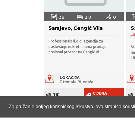
38
2.0
0
Sarajevo, Čengić Vila
S
Professionals d.o.o. agencija za
poslovanje nekretninama prodaje
St
poslovni prostor na Čengić Vi ...
na
lif
LOKACIJA
Džemala Bijedića
CIJENA
TIP
KM 115
Poslovni
prostor
Za pružanje boljeg korisničkog iskustva, ova stranica korist
PRODAJA
P