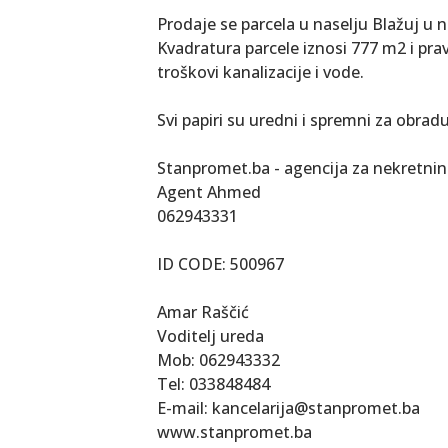
Prodaje se parcela u naselju Blažuj u 
Kvadratura parcele iznosi 777 m2 i prav
troškovi kanalizacije i vode.
Svi papiri su uredni i spremni za obrad
Stanpromet.ba - agencija za nekretni
Agent Ahmed
062943331
ID CODE: 500967
Amar Raščić
Voditelj ureda
Mob: 062943332
Tel: 033848484
E-mail: kancelarija@stanpromet.ba
www.stanpromet.ba