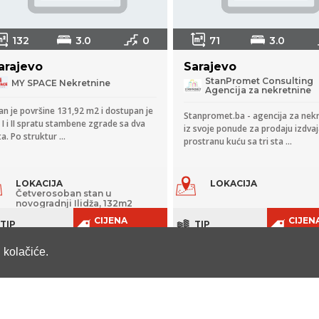
132
3.0
0
71
3.0
arajevo
Sarajevo
StanPromet Consulting
MY SPACE Nekretnine
Agencija za nekretnine
an je površine 131,92 m2 i dostupan je
Stanpromet.ba - agencija za nek
 I i II spratu stambene zgrade sa dva
iz svoje ponude za prodaju izdva
ta. Po struktur ...
prostranu kuću sa tri sta ...
LOKACIJA
LOKACIJA
Četverosoban stan u
novogradnji Ilidža, 132m2
CIJENA
CIJEN
TIP
TIP
Na upit
KM
Stambeni
Kuća
prostor
i kolačiće.
200.
RODAJA
PRODAJA