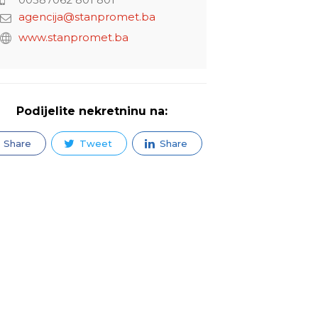
agencija@stanpromet.ba
www.stanpromet.ba
Podijelite nekretninu na:
Share
Tweet
Share