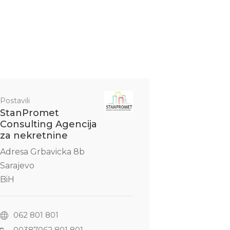
Postavili
StanPromet
Consulting Agencija
za nekretnine
Adresa Grbavicka 8b
Sarajevo
BiH
062 801 801
00387062 801 801