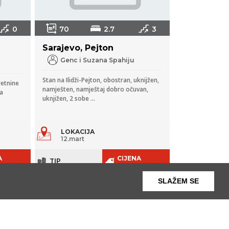
0
70
2.7
3
Sarajevo, Pejton
Genc i Suzana Spahiju
Stan na Ilidži-Pejton, obostran, uknijžen,
retnine
namješten, namještaj dobro očuvan,
ja
uknjižen, 2 sobe ...
LOKACIJA
12.mart
A
CIJENA
TIP
KM 110
Stambeni
prostor
SLAŽEM SE
000
PRODAJA