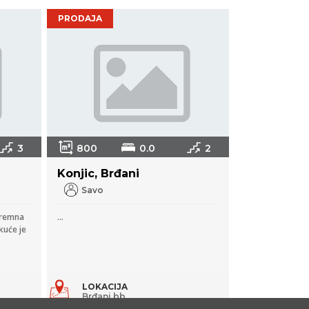
PRODAJA
3
800
0.0
2
Konjic, Brđani
Savo
spremna
...
kuće je
LOKACIJA
Brđani bb