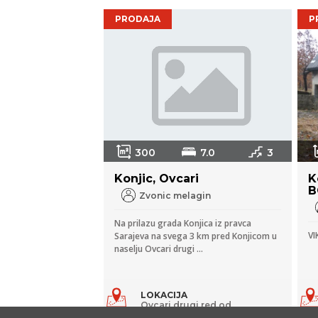
PRODAJA
P
300
7.0
3
Konjic, Ovcari
K
B
Zvonic melagin
Na prilazu grada Konjica iz pravca
VI
Sarajeva na svega 3 km pred Konjicom u
naselju Ovcari drugi ...
LOKACIJA
Ovcari drugi red od
magistralnog puta Sarajevo