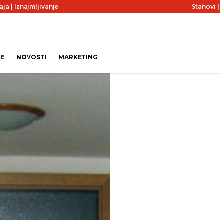
aja
|
Iznajmljivanje
Stanovi
JE
NOVOSTI
MARKETING