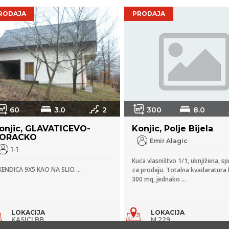
RODAJA
PRODAJA
60
3.0
2
300
8.0
onjic, GLAVATICEVO-
Konjic, Polje Bijela
ORACKO
Emir Alagic
1-1
Kuća vlasništvo 1/1, uknjižena, 
KENDICA 9X5 KAO NA SLICI ...
za prodaju. Totalna kvadaratura 
300 mq, jednako ...
LOKACIJA
LOKACIJA
KASICI BB
M 229