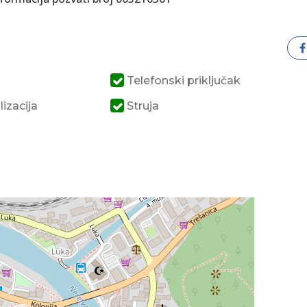
a
Telefonski priključak
izacija
Struja