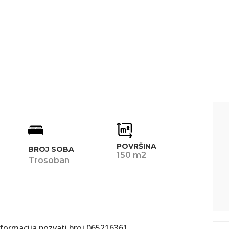
POVRŠINA
BROJ SOBA
150 m2
Trosoban
nformacija pozvati broj 065216361