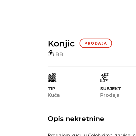
Konjic
PRODAJA
BB
TIP
SUBJEKT
Kuća
Prodaja
Opis nekretnine
Prodajem kucu u Celebicima, za vise i