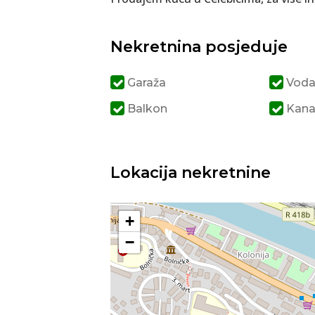
Nekretnina posjeduje
Garaža
Vod
Balkon
Kanal
Lokacija nekretnine
+
−