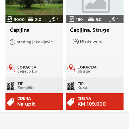
3000
3.0
1
160
5.0
1
Čapljina
Čapljina, Struge
Mlade peric
predrag jakovljevic
LOKACIJA
LOKACIJA
celjevo bb
Struge
TIP
TIP
Zemljište
Kuća
CIJENA
CIJENA
Na upit
KM 109.000