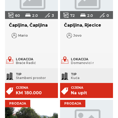
60
2.0
3
72
2.0
0
Čapljina, Čapljina
Čapljina, Rjecice
Mario
Jovo
LOKACIJA
LOKACIJA
Braće Radić
Domanovici r
TIP
TIP
Stambeni prostor
Kuća
CIJENA
CIJENA
KM 180.000
Na upit
PRODAJA
PRODAJA