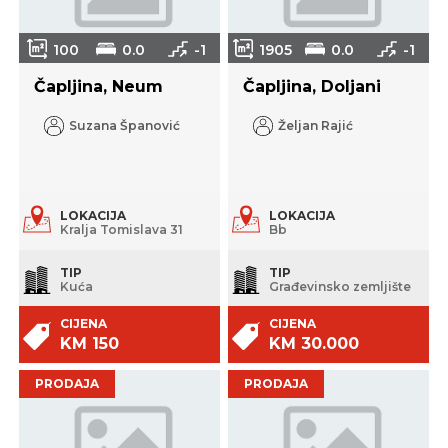
100
0.0
-1
1905
0.0
-1
Čapljina, Neum
Čapljina, Doljani
Suzana Španović
Željan Rajić
LOKACIJA
LOKACIJA
Kralja Tomislava 31
Bb
TIP
TIP
Kuća
Građevinsko zemljište
CIJENA
CIJENA
KM 150
KM 30.000
PRODAJA
PRODAJA