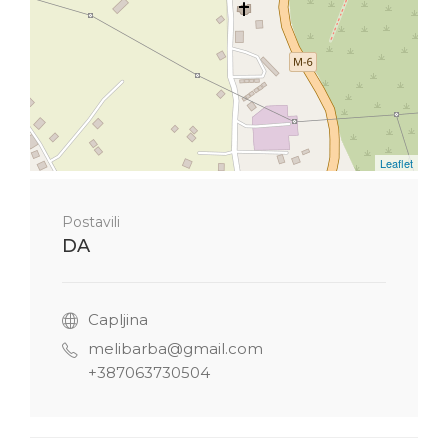
Leaflet
Postavili
DA
Capljina
melibarba@gmail.com
+387063730504