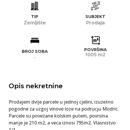
TIP
SUBJEKT
Zemljište
Prodaja
POVRŠINA
BROJ SOBA
1005 m2
-
Opis nekretnine
Prodajem dvije parcele u jednoj cjelini, izuzetno
pogodne za uzgoj vinove loze na podrucju Modric.
Parcele su povezane kolskim putem, povrsina
manje je 210 m2, a veca iznosi 795m2. Vlasnistvo
1/1.