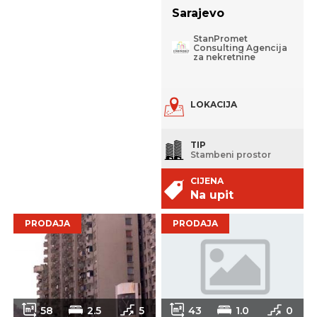
Sarajevo
StanPromet
Consulting Agencija
za nekretnine
LOKACIJA
TIP
Stambeni prostor
CIJENA
Na upit
PRODAJA
PRODAJA
58
2.5
5
43
1.0
0