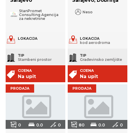
Sarajevo
Sarajevo, Dobrinja
StanPromet
Neso
Consulting Agencija
za nekretnine
LOKACIJA
LOKACIJA
kod aerodroma
TIP
TIP
Stambeni prostor
Građevinsko zemljište
CIJENA
CIJENA
Na upit
Na upit
PRODAJA
PRODAJA
0
0.0
0
80
0.0
0