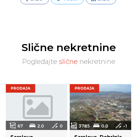
Slične nekretnine
Pogledajte
slične
nekretnine
PRODAJA
PRODAJA
67
2.0
0
3785
0.0
-1