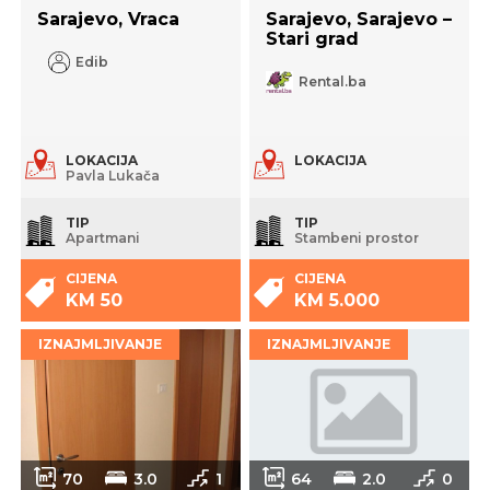
Sarajevo, Vraca
Sarajevo, Sarajevo –
Stari grad
Edib
Rental.ba
LOKACIJA
LOKACIJA
Pavla Lukača
TIP
TIP
Apartmani
Stambeni prostor
CIJENA
CIJENA
KM 50
KM 5.000
IZNAJMLJIVANJE
IZNAJMLJIVANJE
70
3.0
1
64
2.0
0