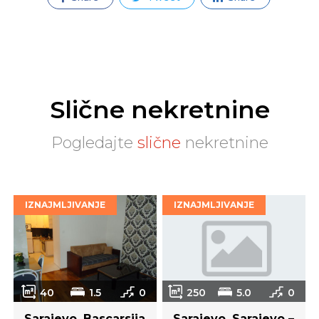
Slične nekretnine
Pogledajte
slične
nekretnine
IZNAJMLJIVANJE
IZNAJMLJIVANJE
40
1.5
0
250
5.0
0
Sarajevo, Bascarsija
Sarajevo, Sarajevo –