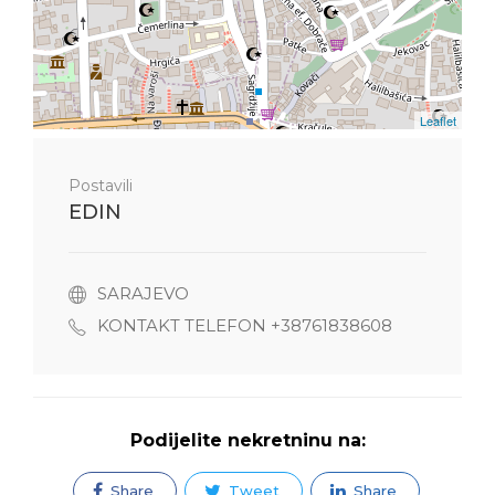
Leaflet
Postavili
EDIN
SARAJEVO
KONTAKT TELEFON +38761838608
Podijelite nekretninu na:
Share
Tweet
Share