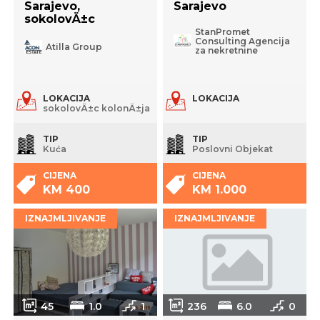
Sarajevo,
Sarajevo
sokolovÄ±c
StanPromet
Consulting Agencija
Atilla Group
za nekretnine
LOKACIJA
LOKACIJA
sokolovÄ±c kolonÄ±ja
TIP
TIP
Kuća
Poslovni Objekat
CIJENA
CIJENA
KM 400
KM 1.000
IZNAJMLJIVANJE
IZNAJMLJIVANJE
45
1.0
1
236
6.0
0