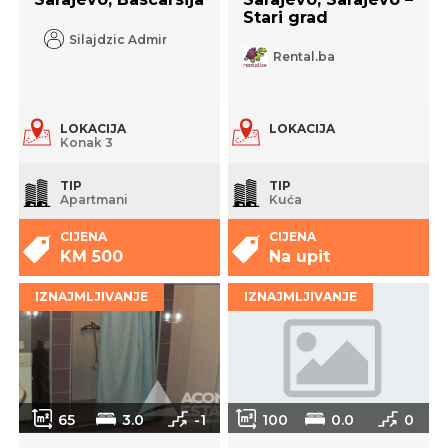
Stari grad
Silajdzic Admir
Rental.ba
LOKACIJA
LOKACIJA
Konak 3
TIP
TIP
Apartmani
Kuća
CIJENA
CIJENA
KM 500
Na upit
IZNAJMLJIVANJE
IZNAJMLJIVANJE
65
3.0
-1
100
0.0
0