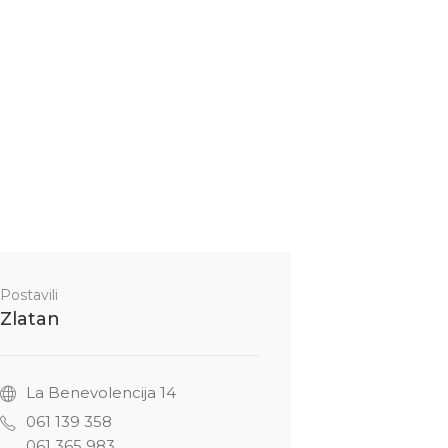
Postavili
Zlatan
La Benevolencija 14
061 139 358
061 365 983