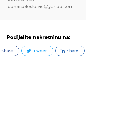
damirseleskovic@yahoo.com
Podijelite nekretninu na:
Share
Tweet
Share