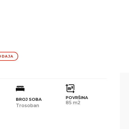
ODAJA
POVRŠINA
BROJ SOBA
85 m2
Trosoban