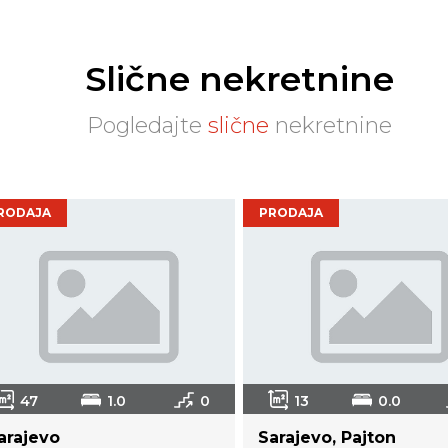
Slične nekretnine
Pogledajte
slične
nekretnine
RODAJA
PRODAJA
47
1.0
0
13
0.0
arajevo
Sarajevo, Pajton