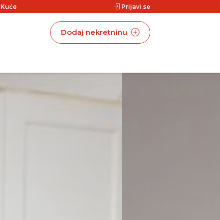
|
Kuće
Prijavi se
Dodaj nekretninu