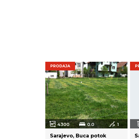
PRODAJA
P
4300
0.0
1
Sarajevo, Buca potok
S